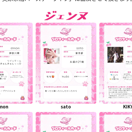
inon
sato
KIK