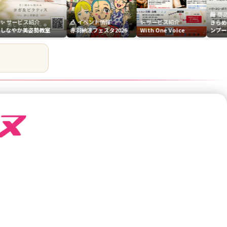
🛍️ 商品紹介
ス紹介
🎪 イベント情報
✨ サービス紹介
きらめき☆ジェン
美姿勢教室
赤羽納涼フェスタ2026
With One Voice
ンプー