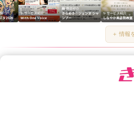
🛍️ 商品紹介
✨ サービス紹介
✨ サービス紹介

きらめき☆ジェンヌ シャ
With One Voice
ンプー
しなやか美姿勢教室
赤
＋ 情報