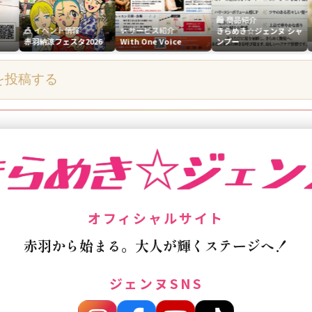
🛍️ 商品紹介
 イベント情報
✨ サービス紹介
✨ サービ
きらめき☆ジェンヌ シャ
羽納涼フェスタ2026
With One Voice
ンプー
しなやか
を投稿する
オフィシャルサイト
赤羽から始まる。大人が輝くステージへ！
ジェンヌSNS