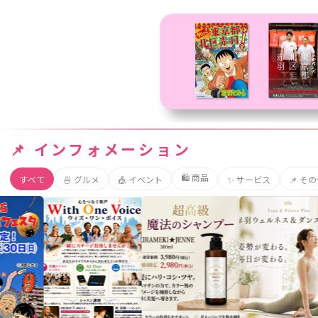
📌 インフォメーション
🛍️ 商品
すべて
🍜 グルメ
🎪 イベント
✨ サービス
📌 そ