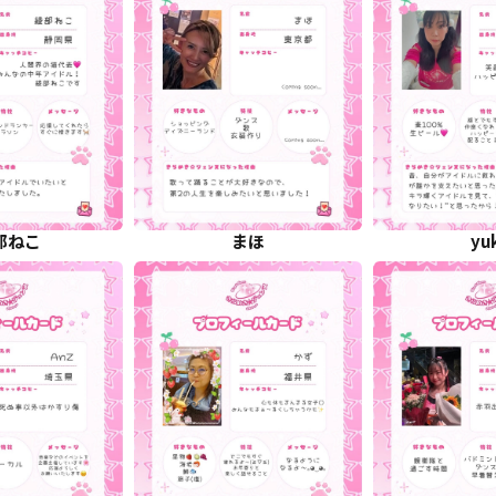
部ねこ
まほ
yu