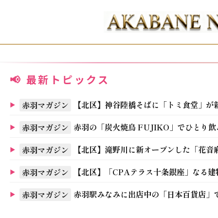
📢 最新トピックス
十条駅前に「酒と串 かおり」が新オープ
赤羽マガジン
赤羽のジャカランダ6/16の様子。新た
赤羽マガジン
赤羽駅きたで「父の日」が開催中！東北
赤羽マガジン
【2026年6月16日】＜事前案内＞「十条
北区役所
今年も「お冨士さん(十条冨士講祭礼)」が
赤羽マガジン