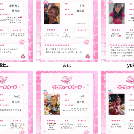
部ねこ
まほ
yu