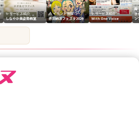
🛍️ 商品紹介
ービス紹介
🎪 イベント情報
✨ サービス紹介
きらめき☆ジ
やか美姿勢教室
赤羽納涼フェスタ2026
With One Voice
ンプー