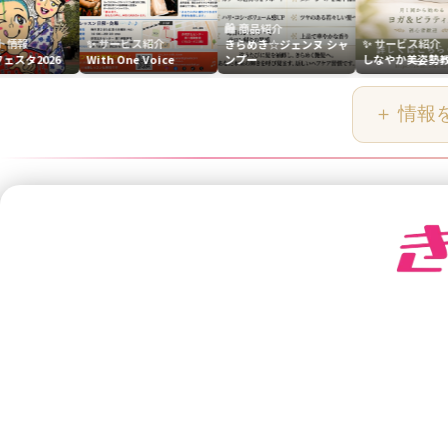
🛍️ 商品紹介
✨ サービス紹介
✨ サービス紹介
きらめき☆ジェンヌ シャ
6
With One Voice
ンプー
しなやか美姿勢教室
＋ 情報