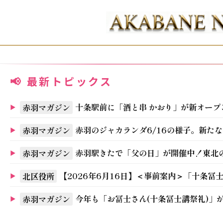
📢 最新トピックス
十条駅前に「酒と串 かおり」が新オープ
赤羽マガジン
赤羽のジャカランダ6/16の様子。新た
赤羽マガジン
赤羽駅きたで「父の日」が開催中！東北
赤羽マガジン
【2026年6月16日】＜事前案内＞「十条
北区役所
今年も「お冨士さん(十条冨士講祭礼)」が
赤羽マガジン