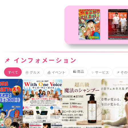
📌 インフォメーション
🛍️ 商品
すべて
🍜 グルメ
🎪 イベント
✨ サービス
📌 そ