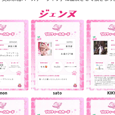
inon
sato
KIK